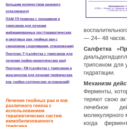
большим количеством раневого
отделяемого)
ПАМ-ТЛ (повязка с лизоцимом и
трипсином для лечения
воспалительног
инфицированных посттравматических
— 24– 48 часов.
и ожоговых ран, гнойных ран с
синдромом сдавливания, отморожения)
Салфетка «П
Протеокс-Т (салфетка с трипсином для
диальдегидцел
лечения гнойно-некротических ран)
трипсином для у
Протеокс–ТМ (салфетка с трипсином и
гидратации.
мексидолом для лечения трофических
язв, гнойно-септических осложнений)
Механизм дейс
Ферменты, кото
теряют свою ак
Лечение гнойных ран и язв
различного генеза с
лечебное де
использованием
молекулярного 
терапевтических систем
иммобилизованного
когда фермен
трипсина