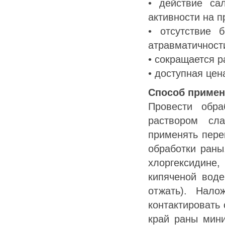
• действие са
активности на п
• отсутствие 
атравматичност
• сокращается р
• доступная цен
Способ примен
Провести обра
раствором сла
применять пере
обработки раны
хлоргексидине,
кипяченой воде
отжать). Нало
контактировать 
край раны мини