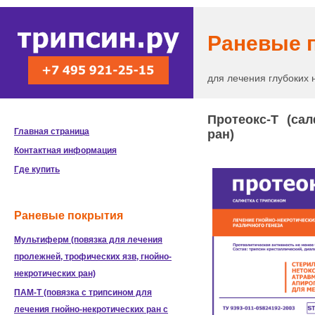
Раневые 
для лечения глубоких 
Протеокс-Т (са
Главная страница
ран)
Контактная информация
Где купить
Раневые покрытия
Мультиферм (повязка для лечения
пролежней, трофических язв, гнойно-
некротических ран)
ПАМ-Т (повязка с трипсином для
лечения гнойно-некротических ран с