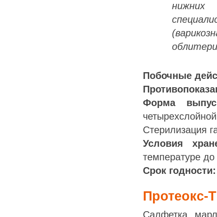
нижних 
специал
(варикоз
облитери
Побочные дей
Противопоказа
Форма выпус
четырехслойной
Стерилизация г
Условия хран
температуре до
Срок годности:
Протеокс-Т
Салфетка марл