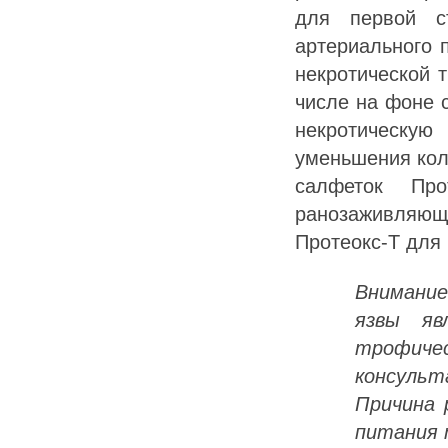
для первой с
артериального 
некротической 
числе на фоне 
некротическу
уменьшения кол
салфеток Пр
ранозаживляющи
Протеокс-Т для 
Внимание
язвы яв
трофиче
консуль
Причина 
питания 